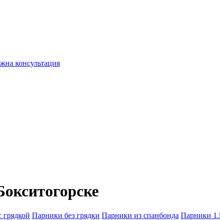
жна консультация
Бокситогорске
 грядкой
Парники без грядки
Парники из спанбонда
Парники 1.