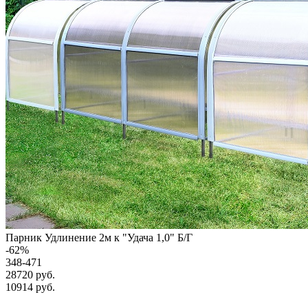
Парник Удлинение 2м к "Удача 1,0" Б/Г
-
62
%
348-471
28720 руб.
10914
руб.