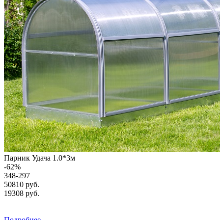
Парник Удача 1.0*3м
-
62
%
348-297
50810 руб.
19308
руб.
Подробнее