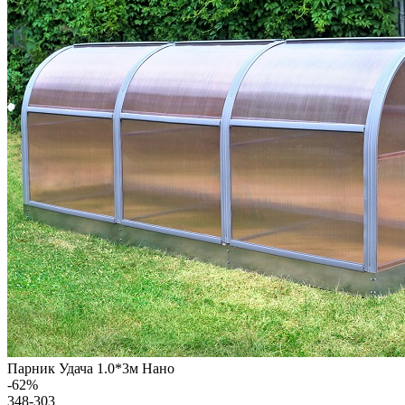
Парник Удача 1.0*3м Нано
-
62
%
348-303