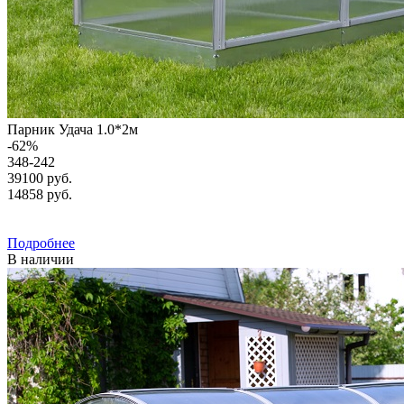
Парник Удача 1.0*2м
-
62
%
348-242
39100 руб.
14858
руб.
Подробнее
В наличии