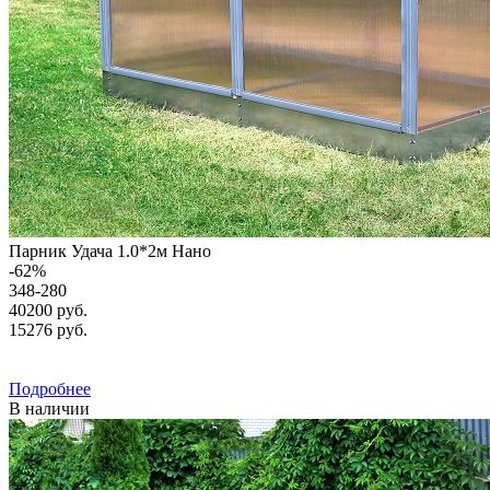
Парник Удача 1.0*2м Нано
-
62
%
348-280
40200 руб.
15276
руб.
Подробнее
В наличии