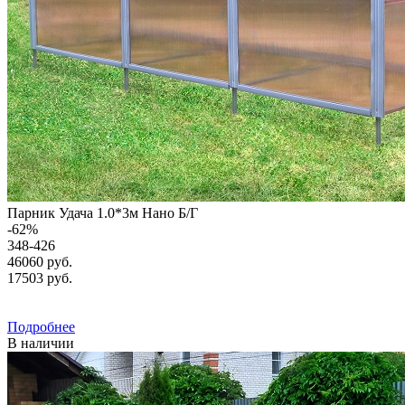
Парник Удача 1.0*3м Нано Б/Г
-
62
%
348-426
46060 руб.
17503
руб.
Подробнее
В наличии