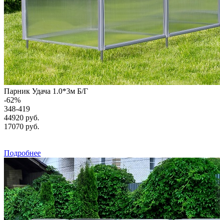
Парник Удача 1.0*3м Б/Г
-
62
%
348-419
44920 руб.
17070
руб.
Подробнее