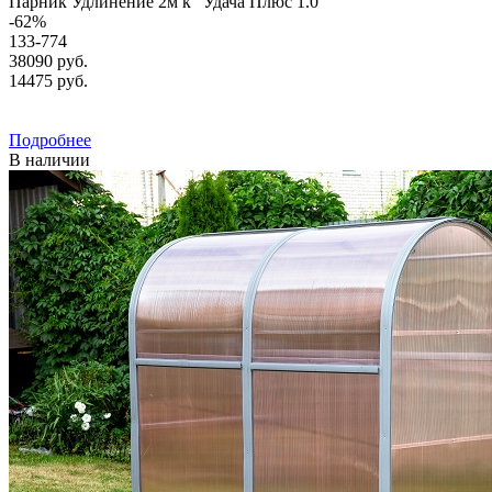
Парник Удлинение 2м к "Удача Плюс 1.0"
-
62
%
133-774
38090 руб.
14475
руб.
Подробнее
В наличии