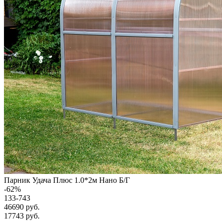
Парник Удача Плюс 1.0*2м Нано Б/Г
-
62
%
133-743
46690 руб.
17743
руб.