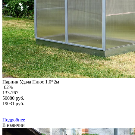
Парник Удача Плюс 1.0*2м
-
62
%
133-767
50080 руб.
19031
руб.
Подробнее
В наличии